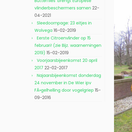
Butterflies’ brengt Europese
vlinderbeschermers samen
22-
04-2021
Sleedoornpage: 23 eitjes in
Wolvega
16-02-2019
Eerste Citroenvlinder op 15
februari! (zie Bijz. waarnemingen
2019)
15-02-2019
Voorjaarsbijeenkomst 20 april
2017
22-02-2017
Najaarsbijeenkomst donderdag
24 november in De Wier ipv
FÃ»gelhelling door vogelgriep
15-
09-2016