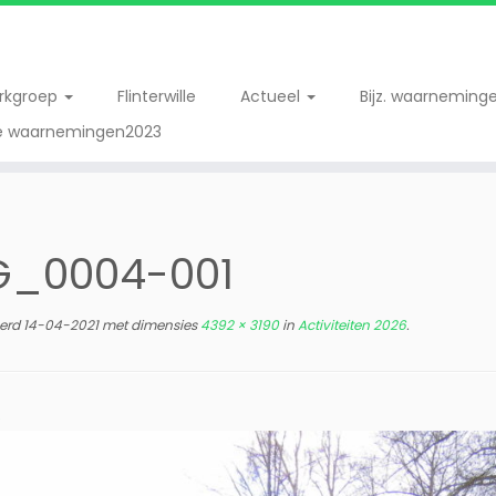
erkgroep
Flinterwille
Actueel
Bijz. waarneming
re waarnemingen2023
G_0004-001
erd
14-04-2021
met dimensies
4392 × 3190
in
Activiteiten 2026
.
e