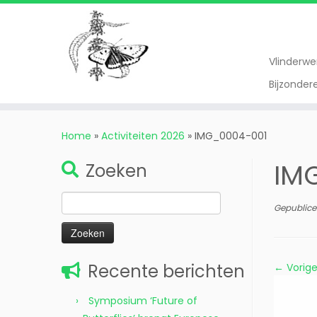
Vlinderw
Bijzonde
Ga
naar
Home
»
Activiteiten 2026
»
IMG_0004-001
inhoud
IM
Zoeken
Zoeken
Gepublice
naar:
Recente berichten
← Vorig
Symposium ‘Future of