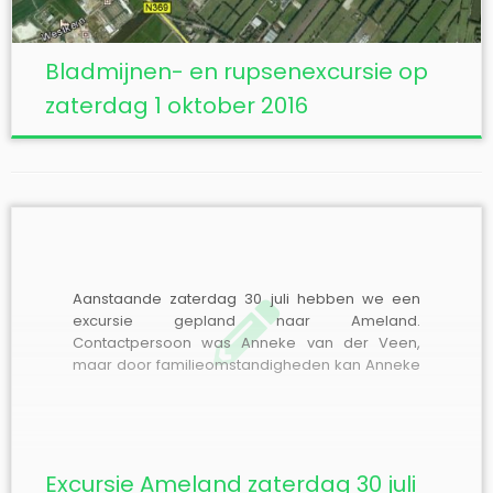
Bladmijnen- en rupsenexcursie op
zaterdag 1 oktober 2016
Aanstaande zaterdag 30 juli hebben we een
excursie gepland naar Ameland.
Contactpersoon was Anneke van der Veen,
maar door familieomstandigheden kan Anneke
helaas niet deelnemen aan de excursie.
Contactpersoon is nu Gerard Bergsma, Tel.
0516-432414 of 0612138416. Omdat de
bouwvakvakantie ook gaat beginnen, is het
waarschijnlijk druk bij de kaartverkoop […]
Excursie Ameland zaterdag 30 juli