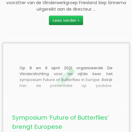
voorzitter van de Vlinderwerkgroep Friesland Siep Sinnema
uitgereikt aan de directeur ...
Lees verder »
Op 8 en 9 april 2021 organiseerde De
Vlinderstichting voor de vijfde keer het
symposium Future of Butterflies in Europe. Bekijk
hier de presentatie op youtube.
Noodgedwongen was het een verkort online
symposium, maar daardoor konden
deelnemers uit meer landen dan ooit aanwezig
zijn: 35 landen waren vertegenwoordigd. Het
programma […]
Symposium ‘Future of Butterflies’
brengt Europese