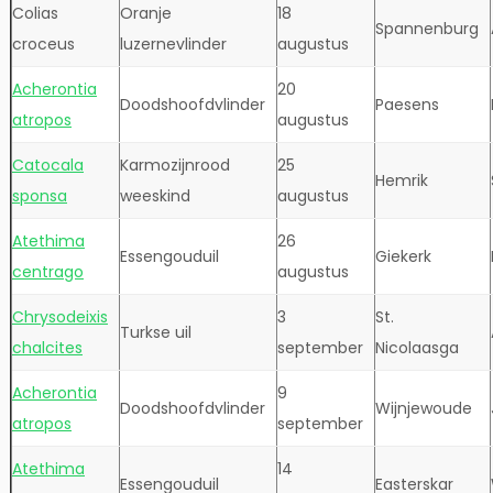
Colias
Oranje
18
Spannenburg
croceus
luzernevlinder
augustus
Acherontia
20
Doodshoofdvlinder
Paesens
atropos
augustus
Catocala
Karmozijnrood
25
Hemrik
sponsa
weeskind
augustus
Atethima
26
Essengouduil
Giekerk
centrago
augustus
Chrysodeixis
3
St.
Turkse uil
chalcites
september
Nicolaasga
Acherontia
9
Doodshoofdvlinder
Wijnjewoude
atropos
september
Atethima
14
Essengouduil
Easterskar