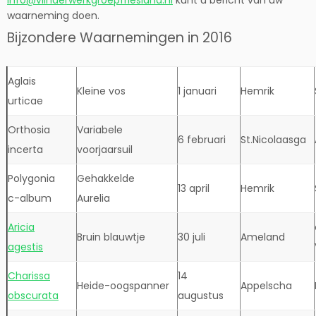
info@vlinderwerkgroepfriesland.nl
kunt u bericht van uw
waarneming doen.
Bijzondere Waarnemingen in 2016
Aglais
Kleine vos
1 januari
Hemrik
urticae
Orthosia
Variabele
6 februari
St.Nicolaasga
incerta
voorjaarsuil
Polygonia
Gehakkelde
13 april
Hemrik
c-album
Aurelia
Aricia
Bruin blauwtje
30 juli
Ameland
agestis
Charissa
14
Heide-oogspanner
Appelscha
obscurata
augustus