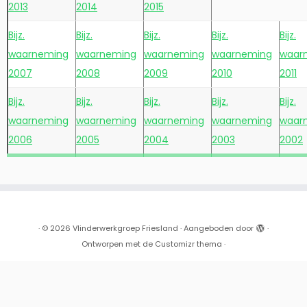
2013
2014
2015
Bijz.
Bijz.
Bijz.
Bijz.
Bijz.
waarneming
waarneming
waarneming
waarneming
waar
2007
2008
2009
2010
2011
Bijz.
Bijz.
Bijz.
Bijz.
Bijz.
waarneming
waarneming
waarneming
waarneming
waar
2006
2005
2004
2003
2002
·
© 2026
Vlinderwerkgroep Friesland
·
Aangeboden door
·
Ontworpen met de
Customizr thema
·