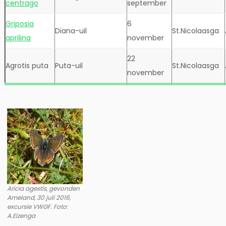
centrago
september
Griposia
6
Diana-uil
St.Nicolaasga
aprilina
november
22
Agrotis puta
Puta-uil
St.Nicolaasga
november
Aricia agestis, gevonden
Ameland, 30 juli 2016,
excursie VWGF. Foto:
A.Eizenga