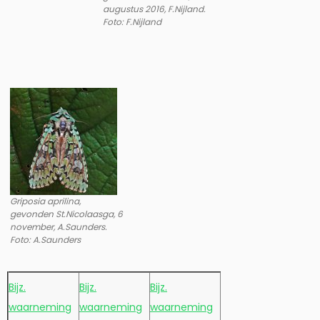
augustus 2016, F.Nijland.
Foto: F.Nijland
Griposia aprilina,
gevonden St.Nicolaasga, 6
november, A.Saunders.
Foto: A.Saunders
Bijz.
Bijz.
Bijz.
waarneming
waarneming
waarneming