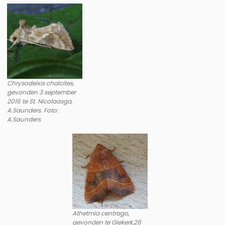
Chrysodeixis chalcites,
gevonden 3 september
2016 te St. Nicolaasga,
A.Saunders. Foto:
A.Saunders
Athetmia centrago,
gevonden te Giekerk,26