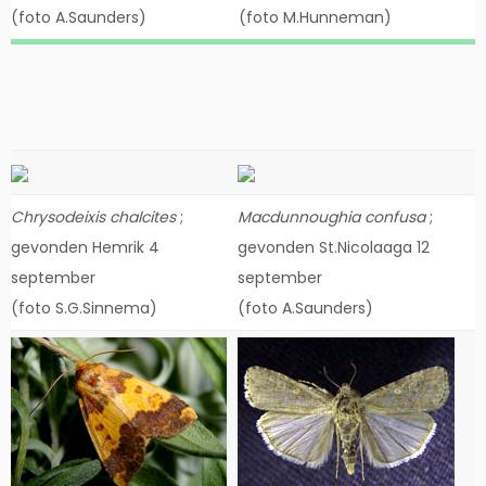
(foto A.Saunders)
(foto M.Hunneman)
Chrysodeixis chalcites
;
Macdunnoughia confusa
;
gevonden Hemrik 4
gevonden St.Nicolaaga 12
september
september
(foto S.G.Sinnema)
(foto A.Saunders)