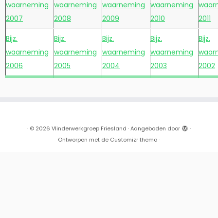
waarneming
waarneming
waarneming
waarneming
waar
2007
2008
2009
2010
2011
Bijz.
Bijz.
Bijz.
Bijz.
Bijz.
waarneming
waarneming
waarneming
waarneming
waar
2006
2005
2004
2003
2002
·
© 2026
Vlinderwerkgroep Friesland
·
Aangeboden door
·
Ontworpen met de
Customizr thema
·