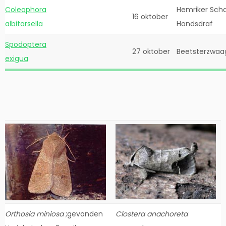
Coleophora
Hemriker Scha
16 oktober
albitarsella
Hondsdraf
Spodoptera
27 oktober
Beetsterzwaa
exigua
Orthosia miniosa
;gevonden
Clostera anachoreta