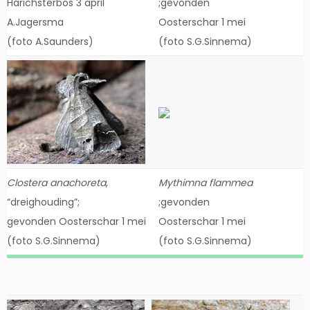
Harichsterbos 3 april
;gevonden
A.Jagersma
Oosterschar 1 mei
(foto A.Saunders)
(foto S.G.Sinnema)
Clostera anachoreta
,
Mythimna flammea
“dreighouding”;
;gevonden
gevonden Oosterschar 1 mei
Oosterschar 1 mei
(foto S.G.Sinnema)
(foto S.G.Sinnema)