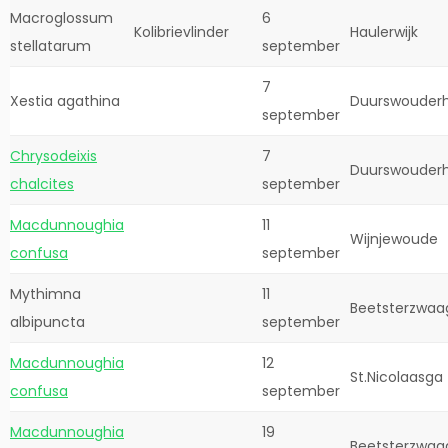
Macroglossum
6
Kolibrievlinder
Haulerwijk
stellatarum
september
7
Xestia agathina
Duurswouder
september
Chrysodeixis
7
Duurswouder
chalcites
september
Macdunnoughia
11
Wijnjewoude
confusa
september
Mythimna
11
Beetsterzwaa
albipuncta
september
Macdunnoughia
12
St.Nicolaasga
confusa
september
Macdunnoughia
19
Beetsterzwaa