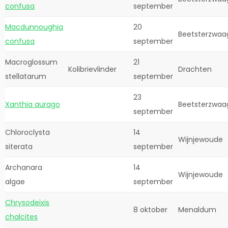
confusa
september
Macdunnoughia
20
Beetsterzwaa
confusa
september
Macroglossum
21
Kolibrievlinder
Drachten
stellatarum
september
23
Xanthia aurago
Beetsterzwaa
september
Chloroclysta
14
Wijnjewoude
siterata
september
Archanara
14
Wijnjewoude
algae
september
Chrysodeixis
8 oktober
Menaldum
chalcites