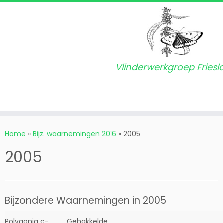
Vlinderwerkgroep Friesl
Ga
naar
Home
»
Bijz. waarnemingen 2016
»
2005
inhoud
2005
Bijzondere Waarnemingen in 2005
Polygonia c-
Gehakkelde