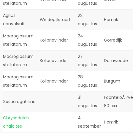
stellatarum
augustus
Agrius
22
Windepijlstaart
Hemrik
convolvuli
augustus
Macroglossum
24
Kolibrievlinder
Gorredijk
stellatarum
augustus
Macroglossum
27
Kolibrievlinder
Damwoude
stellatarum
augustus
Macroglossum
28
Kolibrievlinder
Burgum
stellatarum
augustus
31
FochteloÃ«rve
Xestia agathina
augustus
80 exx.
Chrysodeixis
4
Hemrik
chalcites
september