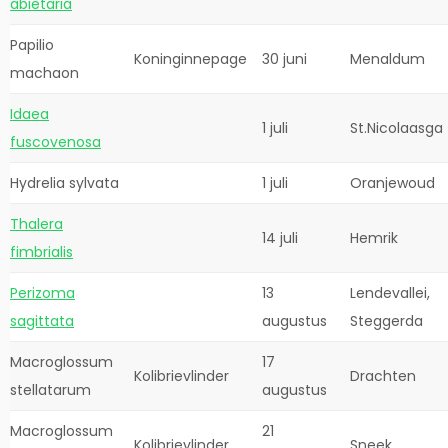
abietaria
Papilio
Koninginnepage
30 juni
Menaldum
machaon
Idaea
1 juli
St.Nicolaasga
fuscovenosa
Hydrelia sylvata
1 juli
Oranjewoud
Thalera
14 juli
Hemrik
fimbrialis
Perizoma
13
Lendevallei,
sagittata
augustus
Steggerda
Macroglossum
17
Kolibrievlinder
Drachten
stellatarum
augustus
Macroglossum
21
Kolibrievlinder
Sneek