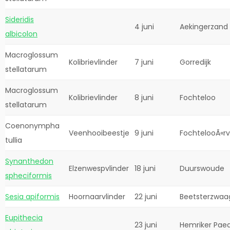
Sideridis
4 juni
Aekingerzand
albicolon
Macroglossum
Kolibrievlinder
7 juni
Gorredijk
stellatarum
Macroglossum
Kolibrievlinder
8 juni
Fochteloo
stellatarum
Coenonympha
Veenhooibeestje
9 juni
FochtelooÃ«r
tullia
Synanthedon
Elzenwespvlinder
18 juni
Duurswoude
spheciformis
Sesia apiformis
Hoornaarvlinder
22 juni
Beetsterzwaa
Eupithecia
23 juni
Hemriker Pae