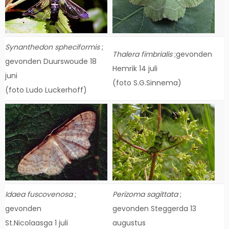
Synanthedon spheciformis
;
Thalera fimbrialis
;gevonden
gevonden Duurswoude 18
Hemrik 14 juli
juni
(foto S.G.Sinnema)
(foto Ludo Luckerhoff)
Idaea fuscovenosa
;
Perizoma sagittata
;
gevonden
gevonden Steggerda 13
St.Nicolaasga 1 juli
augustus