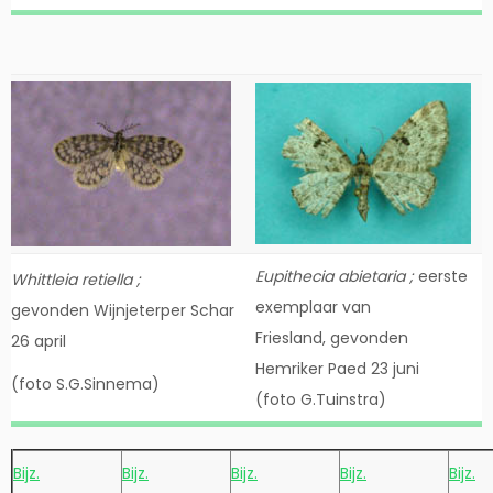
Eupithecia abietaria ;
eerste
Whittleia retiella ;
exemplaar van
gevonden Wijnjeterper Schar
Friesland, gevonden
26 april
Hemriker Paed 23 juni
(foto S.G.Sinnema)
(foto G.Tuinstra)
Bijz.
Bijz.
Bijz.
Bijz.
Bijz.