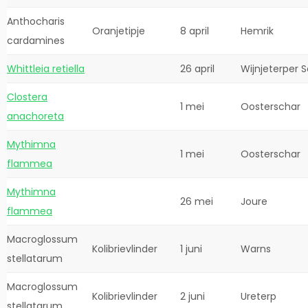
Anthocharis
Oranjetipje
8 april
Hemrik
cardamines
Whittleia retiella
26 april
Wijnjeterper S
Clostera
1 mei
Oosterschar
anachoreta
Mythimna
1 mei
Oosterschar
flammea
Mythimna
26 mei
Joure
flammea
Macroglossum
Kolibrievlinder
1 juni
Warns
stellatarum
Macroglossum
Kolibrievlinder
2 juni
Ureterp
stellatarum