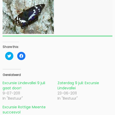
Share this:
K
K
l
l
i
i
k
k
o
o
m
m
t
t
Gerelateerd
e
e
d
d
Excursie Lindevallei 9 juli
Zaterdag 9 juli: Excursie
e
e
l
l
gaat door!
Lindevallei
e
e
n
n
9-07-2011
23-06-2011
m
o
In "Bestuur"
In "Bestuur"
e
p
t
F
T
a
Excursie Rottige Meente
w
c
i
e
succesvol
t
b