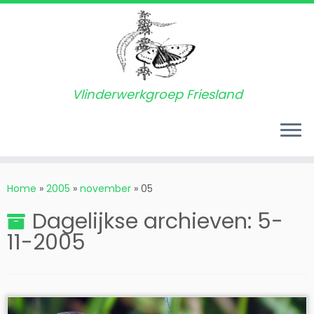
Vlinderwerkgroep Friesland
Ga
naar
Home
»
2005
»
november
»
05
inhoud
Dagelijkse archieven:
5-
11-2005