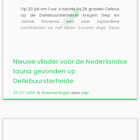
Op 20 juli om 1 uur ’s nachts bij 26 graden Celsius
op de Dellebuursterheide kregen Siep en
Jannie Sinnema een zeer bijzondere
nachtvlinder op het laken: Eucarta virgo. Deze
uilvlinder is nieuw voor de Nederlandse fauna.
Hij komt voor in Oost-Europa (Hongarije, Polen,
Oostenrijk). Kennelijk heeft de warme
oostenwind […]
Nieuwe vlinder voor de Nederlandse
fauna gevonden op
Dellebuursterheide
22-07-2014
in
Waarnemingen
door
Siep