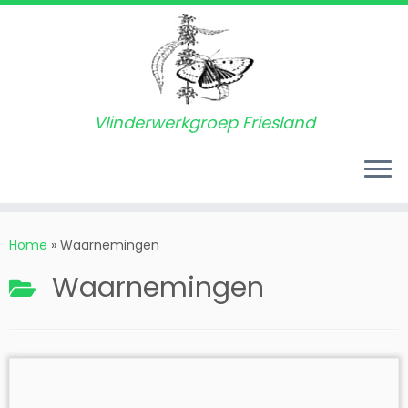
Vlinderwerkgroep Friesland
Ga
naar
Home
»
Waarnemingen
inhoud
Waarnemingen