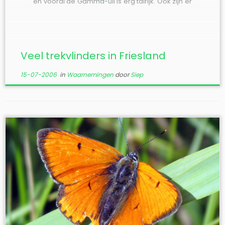
en vooral de Gamma-uil is erg talrijk. Ook zijn er
veel meldingen van de Kolibrievlinder. Verder is
er een melding van de Doodshoofdvlinder op 14
juni in Langezwaag en een Gele Luzernevlinder
[…]
Veel trekvlinders in Friesland
15-07-2006
in
Waarnemingen
door
Siep