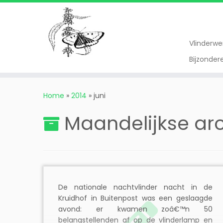
Vlinderw
Bijzonde
Ga
naar
Home
»
2014
»
juni
inhoud
Maandelijkse ar
De nationale nachtvlinder nacht in de
Kruidhof in Buitenpost was een geslaagde
avond: er kwamen zoâ€™n 50
belangstellenden af op de vlinderlamp en