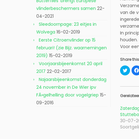
Butterflies’ brengt Europese
Verzamel
vlinderbeschermers samen
22-
van de v
04-2021
ingerede
Sleedoornpage: 23 eitjes in
verzamel
Wolvega
16-02-2019
In princ
houden.
Eerste Citroenvlinder op 15
Voor een 
februari! (zie Bijz. waarnemingen
2019)
15-02-2019
Share this
Voorjaarsbijeenkomst 20 april
K
2017
22-02-2017
l
i
Najaarsbijeenkomst donderdag
k
o
24 november in De Wier ipv
m
t
FÃ»gelhelling door vogelgriep
15-
e
Gerelatee
d
09-2016
e
l
Zaterdag
e
Stutteb
n
m
30-07-2
e
t
Soortgeli
T
w
i