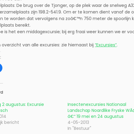
plaats: De brug over de Tjonger, op de plek waar de snelweg A
erzamelplaats zijn 198.2-541.9. Om er te komen dient vanaf de
n te worden dat vervolgens na zoâ€™n 750 meter de spoorlijn 
plaats bereikt.
ipe is het een middagexcursie; bij erg fraai weer kunnen we er v
overzicht van alle excursies: zie hiernaast bij
“Excursies”
.
:
K
l
i
k
o
m
t
e
rd
d
e
l
 2 augustus: Excursie
Insectenexcursies Nationaal
e
osch
n
Landschap Noardlike Fryske WÃ
o
014
â€“ 19 mei en 24 augustus
p
F
jk bericht
4-05-2013
a
c
In "Bestuur"
e