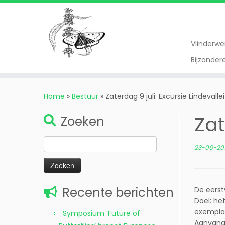
Vlinderw
Bijzonde
Ga
naar
Home
»
Bestuur
»
Zaterdag 9 juli: Excursie Lindevallei
inhoud
Zat
Zoeken
Zoeken
23-06-201
naar:
Recente berichten
De eerst
Doel: he
exemplar
Symposium ‘Future of
Aanvang: