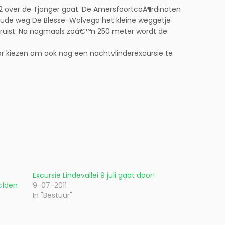
32 over de Tjonger gaat. De AmersfoortcoÃ¶rdinaten
 oude weg De Blesse-Wolvega het kleine weggetje
kruist. Na nogmaals zoâ€™n 250 meter wordt de
oor kiezen om ook nog een nachtvlinderexcursie te
Excursie Lindevallei 9 juli gaat door!
¢lden
9-07-2011
In "Bestuur"