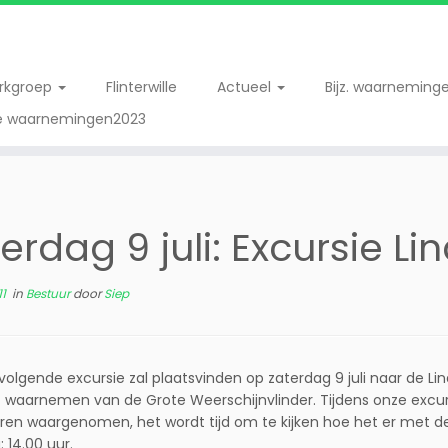
erkgroep
Flinterwille
Actueel
Bijz. waarneming
re waarnemingen2023
erdag 9 juli: Excursie Li
1
in
Bestuur
door
Siep
volgende excursie zal plaatsvinden op zaterdag 9 juli naar de Lind
t waarnemen van de Grote Weerschijnvlinder. Tijdens onze excur
en waargenomen, het wordt tijd om te kijken hoe het er met de
 14.00 uur.