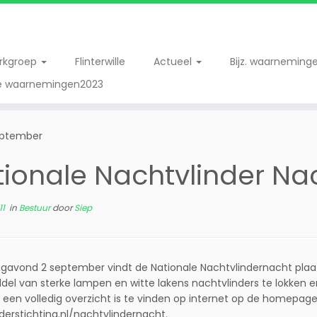
erkgroep
Flinterwille
Actueel
Bijz. waarneming
re waarnemingen2023
september
ionale Nachtvlinder Na
11
in
Bestuur
door
Siep
agavond 2 september vindt de Nationale Nachtvlindernacht plaat
del van sterke lampen en witte lakens nachtvlinders te lokken e
 een volledig overzicht is te vinden op internet op de homepage
derstichting.nl/nachtvlindernacht.