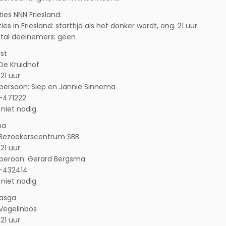
aties NNN Friesland:
ties in Friesland: starttijd als het donker wordt, ong. 21 uur.
tal deelnemers: geen
st
 De Kruidhof
 21 uur
persoon: Siep en Jannie Sinnema
6-471222
niet nodig
ha
 Bezoekerscentrum SBB
 21 uur
peroon: Gerard Bergsma
6-432414
niet nodig
aasga
 Vegelinbos
 21 uur