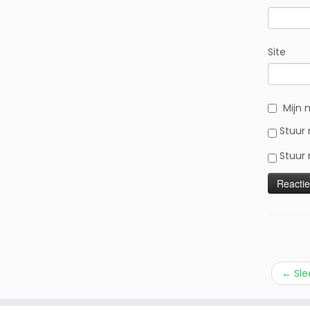
Site
Mijn 
Stuur 
Stuur 
←
Sle