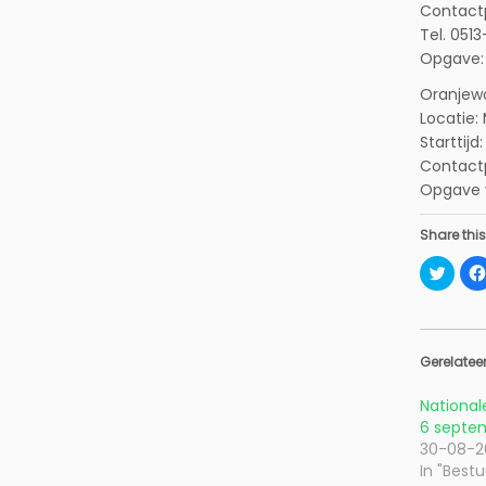
Contact
Tel. 051
Opgave: 
Oranjew
Locatie:
Starttijd:
Contact
Opgave 
Share this
K
l
i
k
o
m
t
e
Gerelatee
d
e
l
National
e
6 septe
n
m
30-08-2
e
t
In "Bestu
T