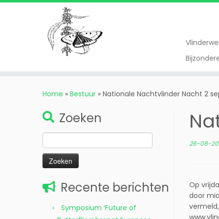
Vlinderw
Bijzonde
Ga
naar
Home
»
Bestuur
»
Nationale Nachtvlinder Nacht 2 
inhoud
Nat
Zoeken
Zoeken
26-08-20
naar:
Recente berichten
Op vrijd
door mid
vermeld,
Symposium ‘Future of
www.vlin