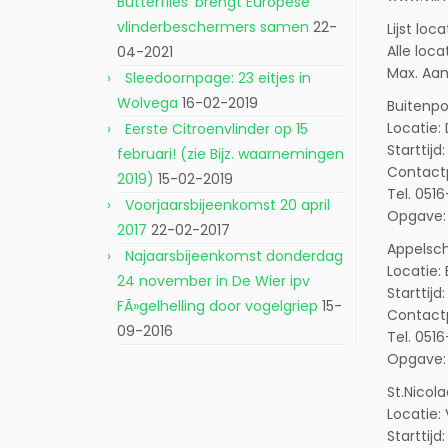
Butterflies’ brengt Europese
vlinderbeschermers samen
22-
Lijst loc
Alle loca
04-2021
Max. Aan
Sleedoornpage: 23 eitjes in
Wolvega
16-02-2019
Buitenpo
Locatie:
Eerste Citroenvlinder op 15
Starttijd:
februari! (zie Bijz. waarnemingen
Contact
2019)
15-02-2019
Tel. 051
Voorjaarsbijeenkomst 20 april
Opgave: 
2017
22-02-2017
Appelsc
Najaarsbijeenkomst donderdag
Locatie:
24 november in De Wier ipv
Starttijd:
FÃ»gelhelling door vogelgriep
15-
Contact
09-2016
Tel. 051
Opgave: 
St.Nicol
Locatie:
Starttijd: