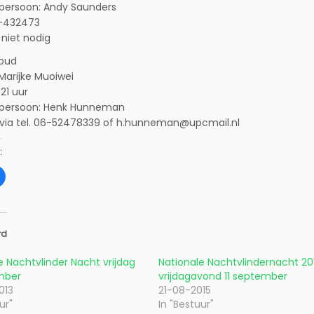
persoon: Andy Saunders
3-432473
niet nodig
oud
 Marijke Muoiwei
 21 uur
persoon: Henk Hunneman
via tel. 06-52478339 of h.hunneman@upcmail.nl
:
K
l
i
k
o
m
t
e
rd
d
e
l
e Nachtvlinder Nacht vrijdag
Nationale Nachtvlindernacht 20
e
mber
n
vrijdagavond 11 september
o
013
21-08-2015
p
F
ur"
In "Bestuur"
a