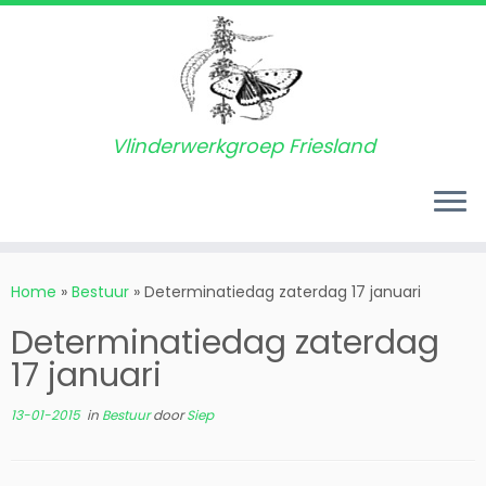
Vlinderwerkgroep Friesland
Ga
naar
Home
»
Bestuur
»
Determinatiedag zaterdag 17 januari
inhoud
Determinatiedag zaterdag
17 januari
13-01-2015
in
Bestuur
door
Siep