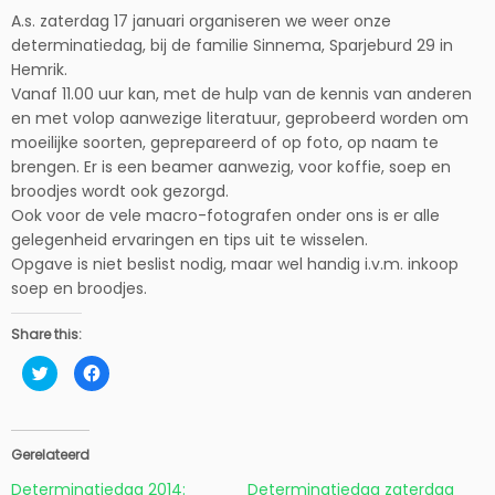
A.s. zaterdag 17 januari organiseren we weer onze
determinatiedag, bij de familie Sinnema, Sparjeburd 29 in
Hemrik.
Vanaf 11.00 uur kan, met de hulp van de kennis van anderen
en met volop aanwezige literatuur, geprobeerd worden om
moeilijke soorten, geprepareerd of op foto, op naam te
brengen. Er is een beamer aanwezig, voor koffie, soep en
broodjes wordt ook gezorgd.
Ook voor de vele macro-fotografen onder ons is er alle
gelegenheid ervaringen en tips uit te wisselen.
Opgave is niet beslist nodig, maar wel handig i.v.m. inkoop
soep en broodjes.
Share this:
K
K
l
l
i
i
k
k
o
o
m
m
t
t
Gerelateerd
e
e
d
d
Determinatiedag 2014:
Determinatiedag zaterdag
e
e