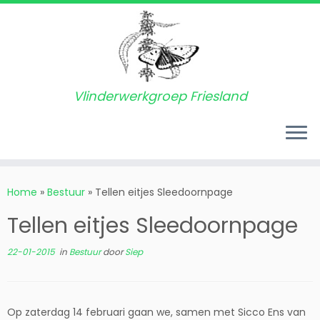
Vlinderwerkgroep Friesland
Ga
naar
Home
»
Bestuur
»
Tellen eitjes Sleedoornpage
inhoud
Tellen eitjes Sleedoornpage
22-01-2015
in
Bestuur
door
Siep
Op zaterdag 14 februari gaan we, samen met Sicco Ens van