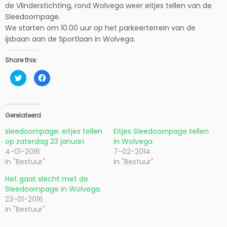
de Vlinderstichting, rond Wolvega weer eitjes tellen van de
Sleedoornpage.
We starten om 10.00 uur op het parkeerterrein van de
ijsbaan aan de Sportlaan in Wolvega.
Share this:
K
K
l
l
i
i
k
k
o
o
m
m
t
t
Gerelateerd
e
e
d
d
sleedoornpage: eitjes tellen
Eitjes Sleedoornpage tellen
e
e
l
l
op zaterdag 23 januari
in Wolvega
e
e
n
n
4-01-2016
7-02-2014
m
o
In "Bestuur"
In "Bestuur"
e
p
t
F
T
a
Het gaat slecht met de
w
c
i
e
Sleedoornpage in Wolvega.
t
b
t
o
23-01-2016
e
o
In "Bestuur"
r
k
(
(
W
W