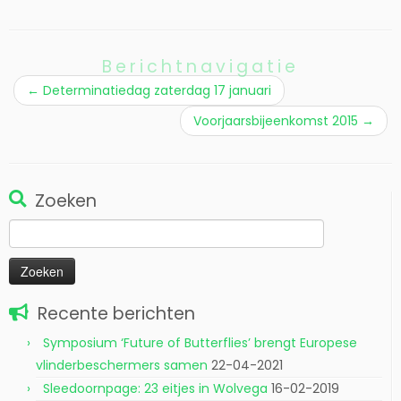
o
o
r
r
d
d
t
t
i
i
n
n
Berichtnavigatie
e
e
e
e
n
n
←
Determinatiedag zaterdag 17 januari
n
n
i
i
Voorjaarsbijeenkomst 2015
→
e
e
u
u
w
w
v
v
e
e
n
n
s
s
t
t
Zoeken
e
e
r
r
Zoeken
g
g
e
e
naar:
o
o
p
p
e
e
n
n
d
d
)
)
Recente berichten
Symposium ‘Future of Butterflies’ brengt Europese
vlinderbeschermers samen
22-04-2021
Sleedoornpage: 23 eitjes in Wolvega
16-02-2019