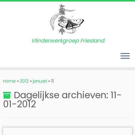
Vlinderwerkgroep Friesland
Ga
naar
Home
»
2012
»
januari
»
11
inhoud
Dagelijkse archieven:
11-
01-2012