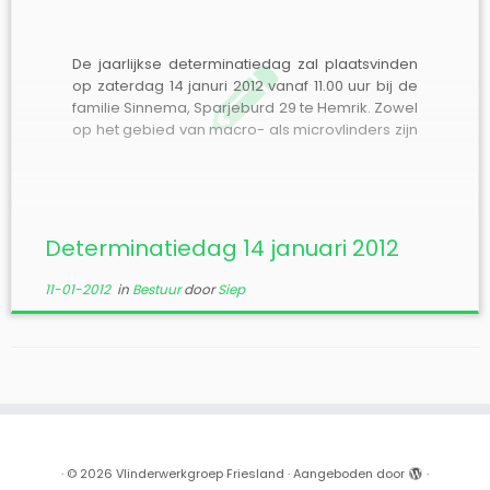
De jaarlijkse determinatiedag zal plaatsvinden
op zaterdag 14 januri 2012 vanaf 11.00 uur bij de
familie Sinnema, Sparjeburd 29 te Hemrik. Zowel
op het gebied van macro- als microvlinders zijn
deskundigen aanwezig en we hebben de
beschikking over veel determinatieboeken.
Voor digitale foto’s hebben we een beamer ter
beschikking. Het […]
Determinatiedag 14 januari 2012
11-01-2012
in
Bestuur
door
Siep
·
© 2026
Vlinderwerkgroep Friesland
·
Aangeboden door
·