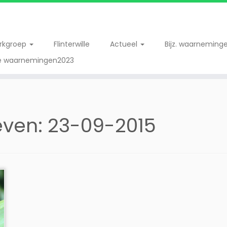
erkgroep
Flinterwille
Actueel
Bijz. waarneming
re waarnemingen2023
even:
23-09-2015