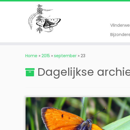
Vlinderw
Bijzonde
Ga
naar
Home
»
2015
»
september
»
23
inhoud
Dagelijkse archi