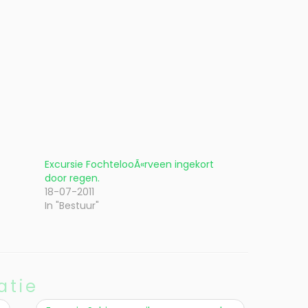
Excursie FochtelooÃ«rveen ingekort
door regen.
18-07-2011
In "Bestuur"
atie