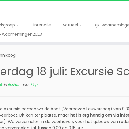
erkgroep
Flinterwille
Actueel
Bijz. waarneming
re waarnemingen2023
onnikoog
erdag 18 juli: Excursie
15
in
Bestuur
door
Siep
e excursie nemen we de boot (Veerhaven Lauwersoog) van 9.30 
veerboot. Dit kan ter plaatse, maar
het is erg handig om via int
ur). We verzamelen in de veerhaven, voor het gebouw van rederij
van verzamelen ligt tussen 9.00 en 9.15 uur.