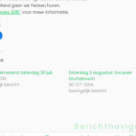
iland gaan we fietsen huren.
rsies 2015”
voor meer informatie.
:
K
l
i
k
o
m
t
e
rd
d
e
l
 Ameland zaterdag 30 juli
Zaterdag 2 augustus: Excursie
e
016
n
Stuttebosch
o
jk bericht
30-07-2014
p
F
Soortgelijk bericht
a
c
e
b
o
o
k
(
W
Berichtnavig
o
r
d