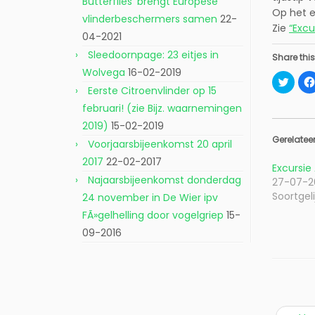
Butterflies’ brengt Europese
Op het e
vlinderbeschermers samen
22-
Zie
“Excu
04-2021
Sleedoornpage: 23 eitjes in
Share this
Wolvega
16-02-2019
K
l
Eerste Citroenvlinder op 15
i
k
februari! (zie Bijz. waarnemingen
o
m
2019)
15-02-2019
t
e
Gerelatee
Voorjaarsbijeenkomst 20 april
d
e
2017
22-02-2017
l
Excursie
e
Najaarsbijeenkomst donderdag
27-07-2
n
m
Soortgeli
24 november in De Wier ipv
e
t
FÃ»gelhelling door vogelgriep
15-
T
w
09-2016
i
t
t
e
r
(
W
o
r
d