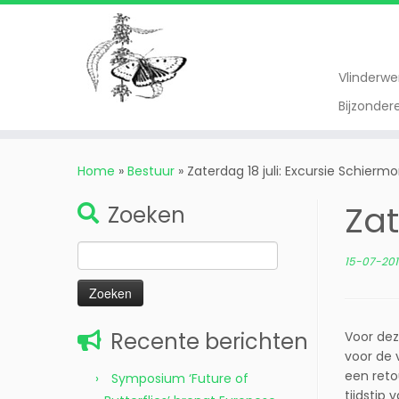
Vlinderw
Bijzonde
Ga
naar
Home
»
Bestuur
»
Zaterdag 18 juli: Excursie Schierm
inhoud
Zat
Zoeken
Zoeken
15-07-20
naar:
Recente berichten
Voor dez
voor de 
een reto
Symposium ‘Future of
tijdstip 