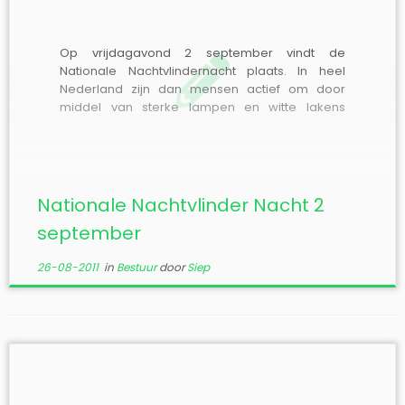
Op vrijdagavond 2 september vindt de
Nationale Nachtvlindernacht plaats. In heel
Nederland zijn dan mensen actief om door
middel van sterke lampen en witte lakens
nachtvlinders te lokken en te bestuderen.
Hieronder staan enkele locaties vermeld, een
volledig overzicht is te vinden op internet op de
homepage van de Vlinderstichting […]
Nationale Nachtvlinder Nacht 2
september
26-08-2011
in
Bestuur
door
Siep