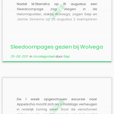
Nadat M.Stienstra op 15 augustus een
Sleedoornpage zag vliegen in de
Helomapolder, vlakbij Wolvega, zagen Siep en
Jannie Sinnema op 25 augustus 2 exemplaren
(vrouwtjes) in Wolvega, waarbij een van de
vlinders bezig was eieren af te zetten. Zie
“Bijzondere Waarnemingen 2011”. Gezien de
vondst van veel eitjes de laatste […]
Sleedoornpages gezien bij Wolvega
25-08-2011
in
Uncategorized
door
Siep
De 1 week opgeschoven excursie naar
Appelscha mocht zich nu ’s middags verheugen
in redelijk zonnig weer. Door de verschoven