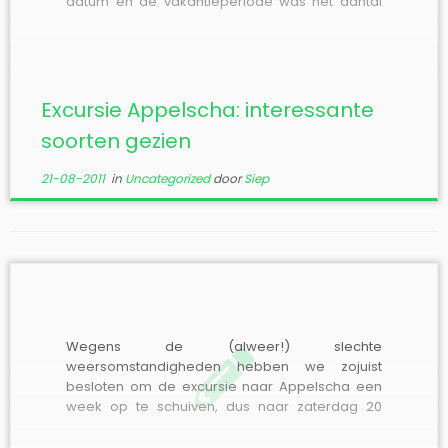
datum en de vakantieperiode was het aantal
deelnemers niet groot, acht belangstellenden
begonnen om half twee aan de rondwandeling
rond het Grote Veen. Bijzonder was de vondst
van de rups […]
Excursie Appelscha: interessante
soorten gezien
21-08-2011
in
Uncategorized
door
Siep
Wegens de (alweer!) slechte
weersomstandigheden hebben we zojuist
besloten om de excursie naar Appelscha een
week op te schuiven, dus naar zaterdag 20
augustsus. Het programma blijft hetzelfde. We
hopen dan eindelijk eens goed excursieweer