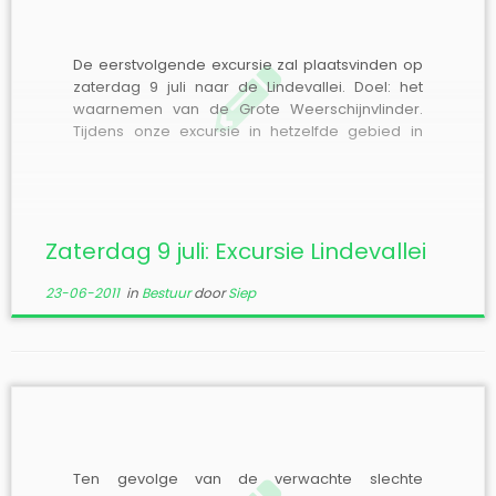
De eerstvolgende excursie zal plaatsvinden op
zaterdag 9 juli naar de Lindevallei. Doel: het
waarnemen van de Grote Weerschijnvlinder.
Tijdens onze excursie in hetzelfde gebied in
2009 hebben we veel exemplaren
waargenomen, het wordt tijd om te kijken hoe
het er met de populatie voorstaat. Aanvang:
14.00 uur. Verzamelplaats: De […]
Zaterdag 9 juli: Excursie Lindevallei
23-06-2011
in
Bestuur
door
Siep
Ten gevolge van de verwachte slechte