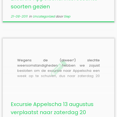
soorten gezien
21-08-2011
in
Uncategorized
door
Siep
Wegens de (alweer!) slechte
weersomstandigheden hebben we zojuist
besloten om de excursie naar Appelscha een
week op te schuiven, dus naar zaterdag 20
augustsus. Het programma blijft hetzelfde. We
hopen dan eindelijk eens goed excursieweer
ter treffen.
Excursie Appelscha 13 augustus
verplaatst naar zaterdag 20