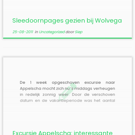
“Bijzondere Waarnemingen 2011”. Gezien de
vondst van veel eitjes de laatste […]
Sleedoornpages gezien bij Wolvega
25-08-2011
in
Uncategorized
door
Siep
De 1 week opgeschoven excursie naar
Appelscha mocht zich nu ’s middags verheugen
in redelijk zonnig weer. Door de verschoven
datum en de vakantieperiode was het aantal
deelnemers niet groot, acht belangstellenden
begonnen om half twee aan de rondwandeling
rond het Grote Veen. Bijzonder was de vondst
van de rups […]
Excursie Appelscha: interessante