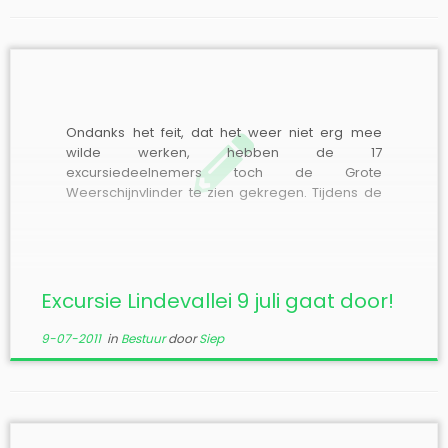
Ondanks het feit, dat het weer niet erg mee
wilde werken, hebben de 17
excursiedeelnemers toch de Grote
Weerschijnvlinder te zien gekregen. Tijdens de
schaarse opklaringen konden we zeker 3
exemplaren vaststellen. Hieronder een foto,
genomen door Johan Pelser, van een van de
drie Weerschijnvlinders en een foto van Kees
[…]
Excursie Lindevallei 9 juli gaat door!
9-07-2011
in
Bestuur
door
Siep