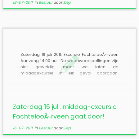
18-07-2011
in
Bestuur
door
Siep
Zaterdag 16 juli 2011: Excursie FochtelooÃ«rveen
Aanvang 14.00 uur. De weersvoorspellingen zijn
niet geweldig, maar we laten de
middagexcursie in elk geval doorgaan.
Aangezien er na 17 uur veel regen wordt
voorspeld, laten we de avondexcursie
vervallen. Plaats van samenkomst: de
werkschuur van Natuurmonumenten aan de
FochtelooÃ«rveenweg 8 te Fochteloo. […]
Zaterdag 16 juli: middag-excursie
FochtelooÃ«rveen gaat door!
16-07-2011
in
Bestuur
door
Siep