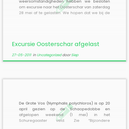
weersomstandigheden hebben we besloten
om excursie naar het Oosterschar van zaterdag
28 mei af te gelasten. We hopen dat we bij de
volgende excursies beter weer treffen! Voor
een overzicht: zie hiernaast bij “Excursies”.
Excursie Oosterschar afgelast
27-05-2011
in
Uncategorized
door
Siep
De Grote Vos (Nymphalis polychloros) is op 20
april gezien op de Schaopedobbe en
afgelopen weekend (1 mei) in het
Schuregaaster veld. Zie “Bijzondere
waarnemingen 2011” voor bijzonderheden. De