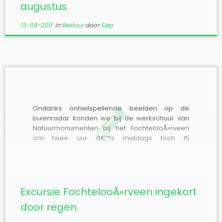
augustus
13-08-2011
in
Bestuur
door
Siep
Ondanks onheilspellende beelden op de
buienradar konden we bij de werkschuur van
Natuurmonumenten bij het FochtelooÃ«rveen
om twee uur â€™s middags toch 15
enthousiaste excursiedeelnemers begroeten.
Helaas moesten we om drie uur besluiten de
excursie te stoppen, omdat het te hard ging
regenen. Toch hebben we nog heel wat gezien
[…]
Excursie FochtelooÃ«rveen ingekort
door regen.