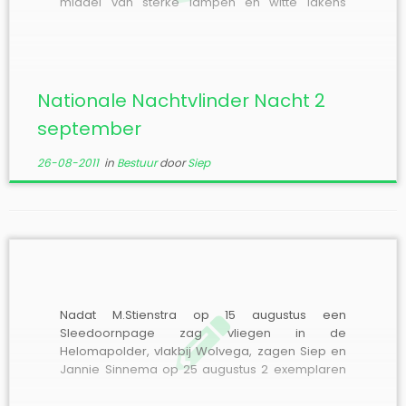
middel van sterke lampen en witte lakens
nachtvlinders te lokken en te bestuderen.
Hieronder staan enkele locaties vermeld, een
volledig overzicht is te vinden op internet op de
homepage van de Vlinderstichting […]
Nationale Nachtvlinder Nacht 2
september
26-08-2011
in
Bestuur
door
Siep
Nadat M.Stienstra op 15 augustus een
Sleedoornpage zag vliegen in de
Helomapolder, vlakbij Wolvega, zagen Siep en
Jannie Sinnema op 25 augustus 2 exemplaren
(vrouwtjes) in Wolvega, waarbij een van de
vlinders bezig was eieren af te zetten. Zie