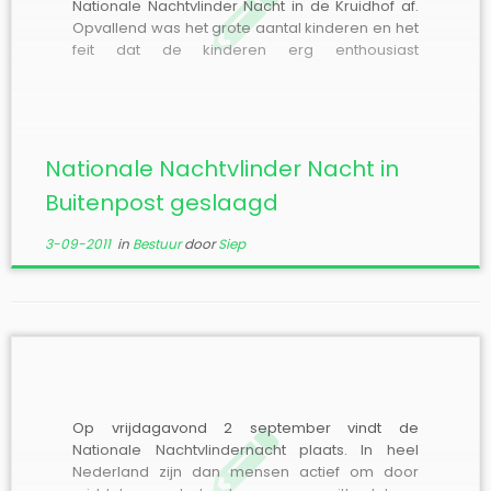
Nationale Nachtvlinder Nacht in de Kruidhof af.
Opvallend was het grote aantal kinderen en het
feit dat de kinderen erg enthousiast
reageerden op de nachtvlinders. Ook waren er
veel mensen met fotocameraâ€™s met
macrolenzen, die hun hart op konden halen.
Wat de vlinders […]
Nationale Nachtvlinder Nacht in
Buitenpost geslaagd
3-09-2011
in
Bestuur
door
Siep
Op vrijdagavond 2 september vindt de
Nationale Nachtvlindernacht plaats. In heel
Nederland zijn dan mensen actief om door