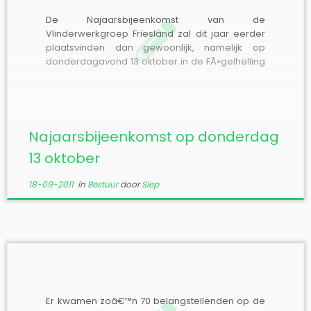
De Najaarsbijeenkomst van de
Vlinderwerkgroep Friesland zal dit jaar eerder
plaatsvinden dan gewoonlijk, namelijk op
donderdagavond 13 oktober in de FÃ»gelhelling
te Ureterp, aanvang 20.00 uur. De Flinterwille zal
voor de najaarsbijeenkomst bij de leden in de
bus vallen. De agenda voor de
Najaarsbijeenkomst is als volgt: 1. Opening. 2.
[…]
Najaarsbijeenkomst op donderdag
13 oktober
18-09-2011
in
Bestuur
door
Siep
Er kwamen zoâ€™n 70 belangstellenden op de