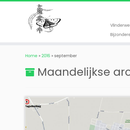
Vlinderw
Bijzonde
Ga
naar
Home
»
2016
»
september
inhoud
Maandelijkse ar