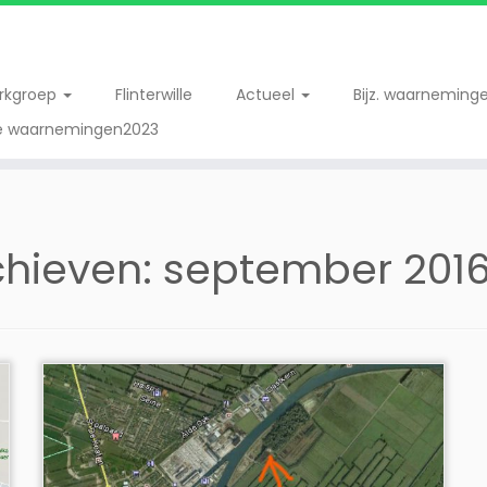
erkgroep
Flinterwille
Actueel
Bijz. waarneming
re waarnemingen2023
chieven:
september 201