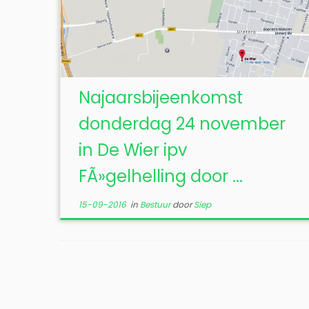
Najaarsbijeenkomst
donderdag 24 november
in De Wier ipv
FÃ»gelhelling door ...
15-09-2016
in
Bestuur
door
Siep