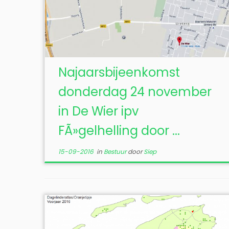
Najaarsbijeenkomst
donderdag 24 november
in De Wier ipv
FÃ»gelhelling door ...
15-09-2016
in
Bestuur
door
Siep