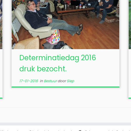
Determinatiedag 2016
druk bezocht.
17-01-2016
in
Bestuur
door
Siep