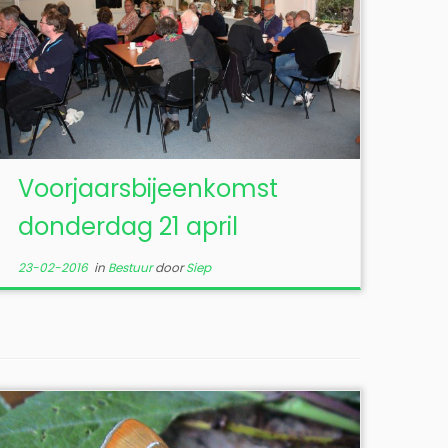
Voorjaarsbijeenkomst
donderdag 21 april
23-02-2016
in
Bestuur
door
Siep