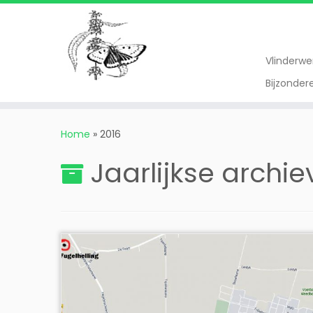
Vlinderw
Bijzonde
Ga
naar
Home
»
2016
inhoud
Jaarlijkse archi