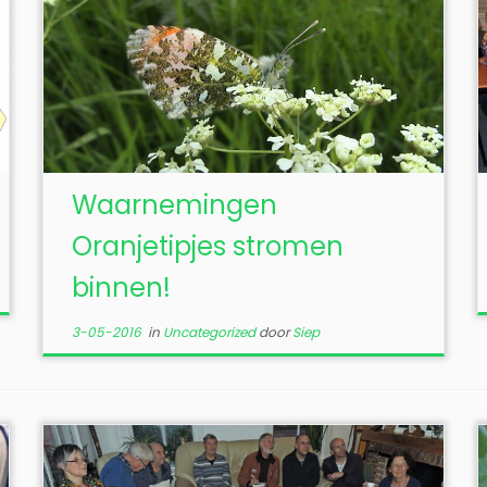
Waarnemingen
Oranjetipjes stromen
binnen!
3-05-2016
in
Uncategorized
door
Siep