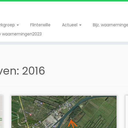
erkgroep
Flinterwille
Actueel
Bijz. waarneming
re waarnemingen2023
even:
2016