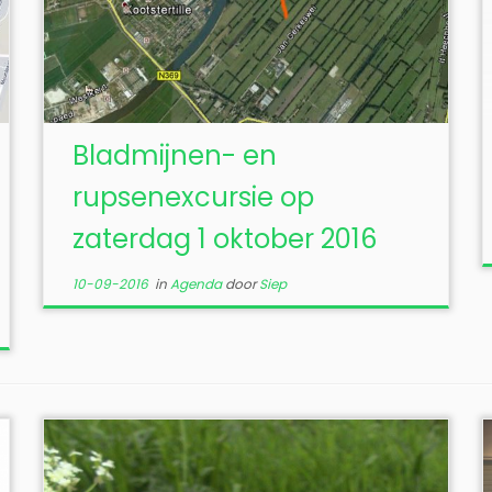
Bladmijnen- en
rupsenexcursie op
zaterdag 1 oktober 2016
10-09-2016
in
Agenda
door
Siep