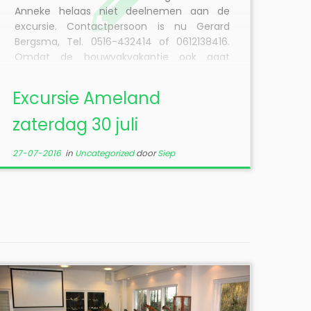
Anneke helaas niet deelnemen aan de
excursie. Contactpersoon is nu Gerard
Bergsma, Tel. 0516-432414 of 0612138416.
Omdat de bouwvakvakantie ook gaat
beginnen, is het waarschijnlijk druk bij de
kaartverkoop […]
Excursie Ameland
zaterdag 30 juli
27-07-2016
in
Uncategorized
door
Siep