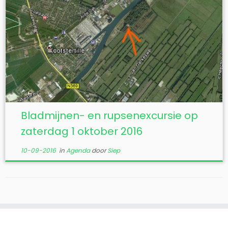
Bladmijnen- en rupsenexcursie op
zaterdag 1 oktober 2016
10-09-2016
in
Agenda
door
Siep