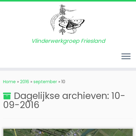
Vlinderwerkgroep Friesland
Ga
naar
Home
»
2016
»
september
»
10
inhoud
Dagelijkse archieven:
10-
09-2016