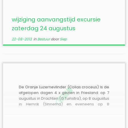
wijziging aanvangstijd excursie
zaterdag 24 augustus
22-08-2013
in
Bestuur
door
Siep
De Oranje Luzernevlinder (Colias croceus) is de
afgelopen dagen 4 x gezien in Friesland: op 7
augustus in Drachten (G.Tuinstra), op 8 augustus
in Hemrik (Sinnema) en eveneens op 8
augustus 2 exemplaren in Workum (T.Kunst). Zie
“Bijzondere waarnemingen 2013”.