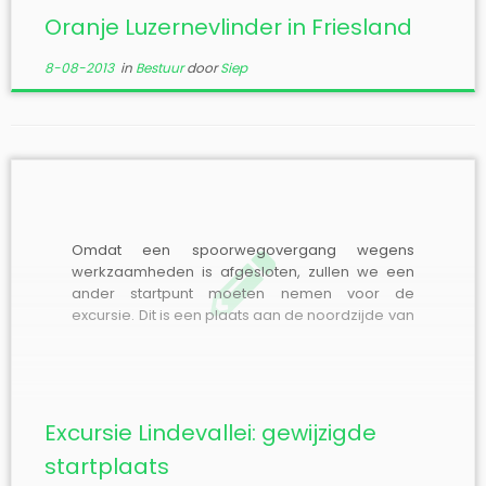
Oranje Luzernevlinder in Friesland
8-08-2013
in
Bestuur
door
Siep
Omdat een spoorwegovergang wegens
werkzaamheden is afgesloten, zullen we een
ander startpunt moeten nemen voor de
excursie. Dit is een plaats aan de noordzijde van
de Linde. Te bereiken vanaf de Stellingenweg
(Wolvega-Oosterwolde). Vanuit Wolvega
onder het viaduct door en dan kun je de
Snelweg op, maar je moet een […]
Excursie Lindevallei: gewijzigde
startplaats