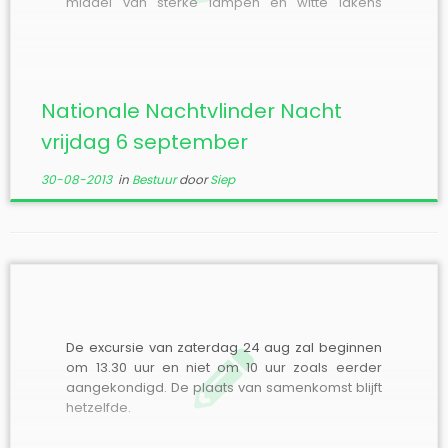
middel van sterke lampen en witte lakens
nachtvlinders te lokken en te bestuderen. In
Friesland heeft de Vlinderwerkgroep Friesland
een aantal locaties georganiseerd waar men,
zodra het donker is, een kijkje kan […]
Nationale Nachtvlinder Nacht
vrijdag 6 september
30-08-2013
in
Bestuur
door
Siep
De excursie van zaterdag 24 aug zal beginnen
om 13.30 uur en niet om 10 uur zoals eerder
aangekondigd. De plaats van samenkomst blijft
hetzelfde.