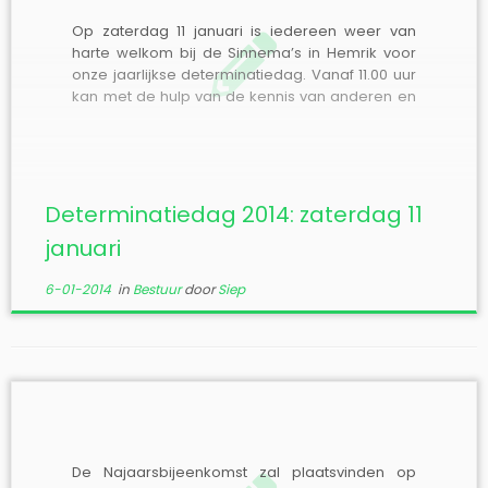
Op zaterdag 11 januari is iedereen weer van
harte welkom bij de Sinnema’s in Hemrik voor
onze jaarlijkse determinatiedag. Vanaf 11.00 uur
kan met de hulp van de kennis van anderen en
de aanwezige literatuur geprobeerd worden
om moeilijke soorten, geprepareerd of op foto,
op naam te brengen. Soep en […]
Determinatiedag 2014: zaterdag 11
januari
6-01-2014
in
Bestuur
door
Siep
De Najaarsbijeenkomst zal plaatsvinden op