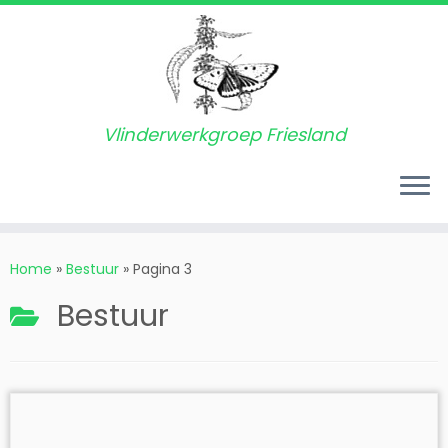
Vlinderwerkgroep Friesland
Ga
naar
Home
»
Bestuur
»
Pagina 3
inhoud
Bestuur