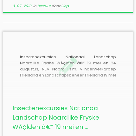
3-07-2013
in
Bestuur
door
Siep
Insectenexcursies Nationaal Landschap
Noardlike Fryske WÃ¢lden â€“ 19 mei en 24
augustus, NEV Noord i.s.m. Vlinderwerkgroep
Friesland en Landschapsbeheer Friesland 19 mei
â€“ Harkema/Oostermeer Tijdstip start: 13.00
uur Verzamelplaats: aan de achterzijde van
Themapark De Spitkeet, langs het zandpad de
MÃ»ntsegroppe. AmersfoortcoÃ¶rdinaat 203.7-
577.2. Vanaf de verzamelplaats gaan we via de
Insectenexcursies Nationaal
[…]
Landschap Noardlike Fryske
WÃ¢lden â€“ 19 mei en ...