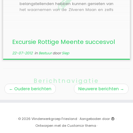
belangstellenden hebben kunnen genieten van
het waarnemen van de Zilveren Maan en zelfs
de Grote Vuurvlinder, zowel mannetje als
vrouwtjes. Er werden zelfs eitjes van de Grote
Vuurvlinder gevonden. Hieronder een kleine
impressie van de […]
Excursie Rottige Meente succesvol
22-07-2012
in
Bestuur
door
Siep
Berichtnavigatie
←
Oudere berichten
Nieuwere berichten
→
·
© 2026
Vlinderwerkgroep Friesland
·
Aangeboden door
·
Ontworpen met de
Customizr thema
·