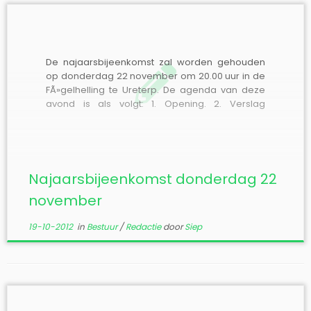
De najaarsbijeenkomst zal worden gehouden
op donderdag 22 november om 20.00 uur in de
FÃ»gelhelling te Ureterp. De agenda van deze
avond is als volgt: 1. Opening. 2. Verslag
voorjaarsbijeenkomst. 3. Algemene
mededelingen en ingekomen stukken. 4.
Ervaringen/mededelingen/eigen inbreng van
en door leden. U kunt allerlei zaken meenemen,
zoals vind- […]
Najaarsbijeenkomst donderdag 22
november
19-10-2012
in
Bestuur
/
Redactie
door
Siep