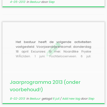
4-05-2013
in
Bestuur
door
Siep
Het bestuur heeft de volgende activiteiten
vastgesteld: Voorjaarsbijeenkomst: donderdag
18 april Excursies: 19 mei: Noardlike Fryske
WÃ¢lden. 1 juni: Fochtelooerveen. 6 juli:
Lindevallei. 10 augustus: Kiekenberg. 24
augustus: Noardlike Fryske WÃ¢lden. 6
september: Nationale nachtvlinder Nacht. 5
oktober: Bladmijnenexcursie. Omdat voor een
aantal van deze activiteiten nog vergunningen
Jaarprogramma 2013 (onder
etc. moeten […]
voorbehoud!)
8-02-2013
in
Bestuur
getagd
6 juli
/
Add new tag
door
Siep