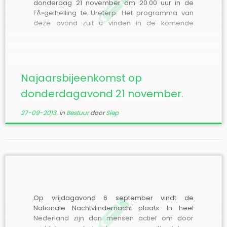
donderdag 21 november om 20.00 uur in de
FÃ»gelhelling te Ureterp. Het programma van
deze avond zult u vinden in de komende
Flinterwille. In elk geval zal Ties Huigens van de
Vlinderstichting een presentatie houden.
Bijdragen voor de komende Flinterwille kunnen
tot en met 20 […]
Najaarsbijeenkomst op
donderdagavond 21 november.
27-09-2013
in
Bestuur
door
Siep
Op vrijdagavond 6 september vindt de
Nationale Nachtvlindernacht plaats. In heel
Nederland zijn dan mensen actief om door