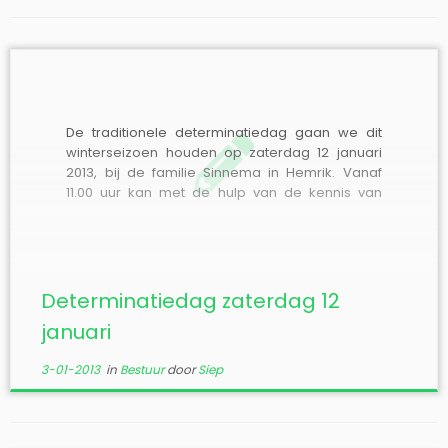
De traditionele determinatiedag gaan we dit
winterseizoen houden op zaterdag 12 januari
2013, bij de familie Sinnema in Hemrik. Vanaf
11.00 uur kan met de hulp van de kennis van
anderen en aanwezige literatuur geprobeerd
worden om moeilijke soorten, geprepareerd of
op foto, op naam te brengen. Er is een […]
Determinatiedag zaterdag 12
januari
3-01-2013
in
Bestuur
door
Siep