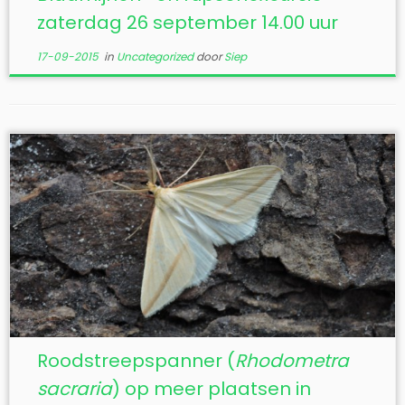
zaterdag 26 september 14.00 uur
17-09-2015
in
Uncategorized
door
Siep
Roodstreepspanner (
Rhodometra
sacraria
) op meer plaatsen in