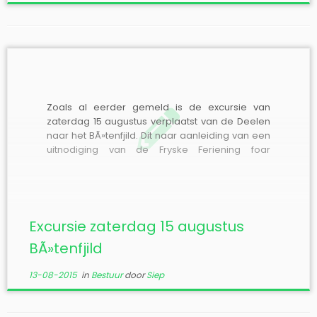
Zoals al eerder gemeld is de excursie van
zaterdag 15 augustus verplaatst van de Deelen
naar het BÃ»tenfjild. Dit naar aanleiding van een
uitnodiging van de Fryske Feriening foar
Fjildbiologie (FFF) om deel te nemen aan de FFF-
soortendag 2015, die plaatsvindt in het gebied
BÃ»tenfjild ten noorden van Hardegarijp
(Noordoost-Friesland). […]
Excursie zaterdag 15 augustus
BÃ»tenfjild
13-08-2015
in
Bestuur
door
Siep