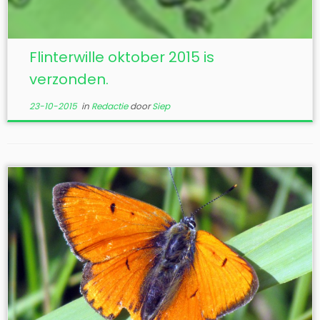
Flinterwille oktober 2015 is
verzonden.
23-10-2015
in
Redactie
door
Siep