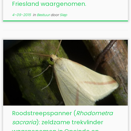
Friesland waargenomen.
4-09-2015
in
Bestuur
door
Siep
Roodstreepspanner (
Rhodometra
sacraria
): zeldzame trekvlinder