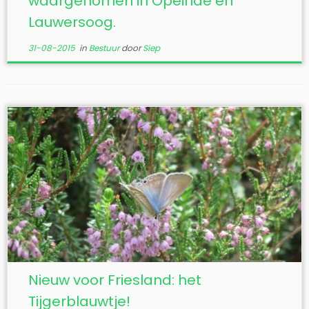
waargenomen in Opeinde en
Lauwersoog.
31-08-2015
in
Bestuur
door
Siep
Nieuw voor Friesland: het
Tijgerblauwtje!