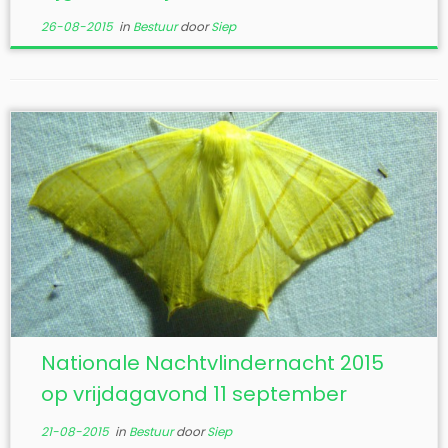
26-08-2015
in
Bestuur
door
Siep
Nationale Nachtvlindernacht 2015
op vrijdagavond 11 september
21-08-2015
in
Bestuur
door
Siep