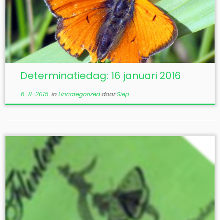
Determinatiedag: 16 januari 2016
6-11-2015
in
Uncategorized
door
Siep