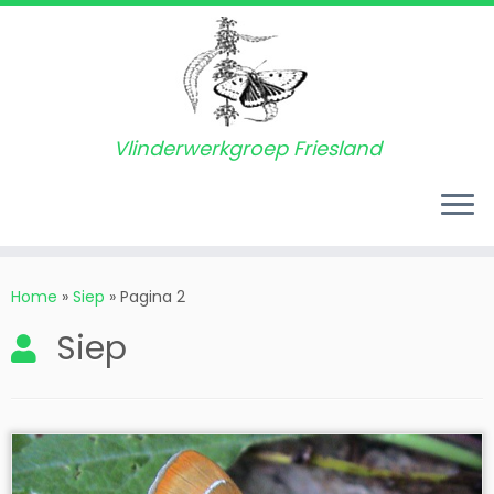
Vlinderwerkgroep Friesland
Ga
naar
Home
»
Siep
»
Pagina 2
inhoud
Siep