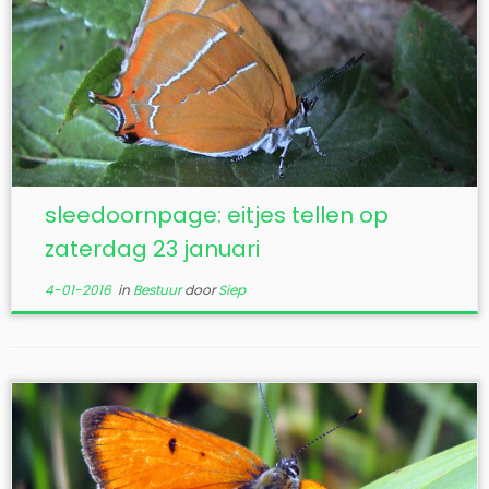
sleedoornpage: eitjes tellen op
zaterdag 23 januari
4-01-2016
in
Bestuur
door
Siep