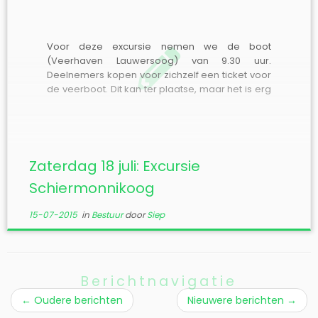
Voor deze excursie nemen we de boot
(Veerhaven Lauwersoog) van 9.30 uur.
Deelnemers kopen voor zichzelf een ticket voor
de veerboot. Dit kan ter plaatse, maar het is erg
handig om via internet een e-ticket te kopen
(beide keren â‚¬15 voor een retour). We
verzamelen in de veerhaven, voor het […]
Zaterdag 18 juli: Excursie
Schiermonnikoog
15-07-2015
in
Bestuur
door
Siep
Berichtnavigatie
←
Oudere berichten
Nieuwere berichten
→