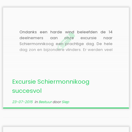
Ondanks een harde wind beleefden de 14
deelnemers aan onze excursie naar
Schiermonnikoog een prachtige dag. De hele
dag zon en bijzondere vlinders. Er werden veel
Duinparelmoervlinders gezien, o.a. in copula.
Daar hadden de fotografen veel aandacht
voor! Verder een eitje, vers gelegd door de
Kolibrievlinder en zeker vermeldenswaard is […]
Excursie Schiermonnikoog
succesvol
23-07-2015
in
Bestuur
door
Siep